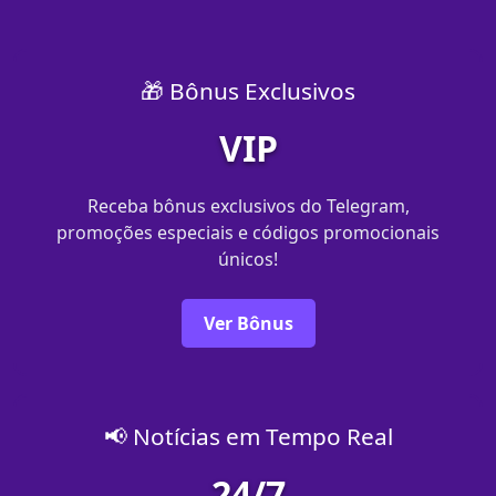
🎁 Bônus Exclusivos
VIP
Receba bônus exclusivos do Telegram,
promoções especiais e códigos promocionais
únicos!
Ver Bônus
📢 Notícias em Tempo Real
24/7