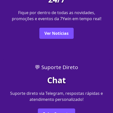
Fique por dentro de todas as novidades,
promoções e eventos da 7Ywin em tempo real!
Ver Notícias
💬 Suporte Direto
Chat
Suporte direto via Telegram, respostas rápidas e
atendimento personalizado!