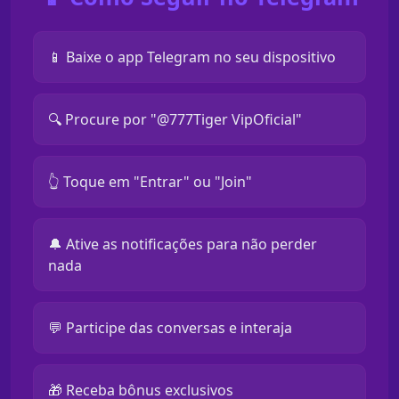
📱 Baixe o app Telegram no seu dispositivo
🔍 Procure por "@777Tiger VipOficial"
👆 Toque em "Entrar" ou "Join"
🔔 Ative as notificações para não perder
nada
💬 Participe das conversas e interaja
🎁 Receba bônus exclusivos