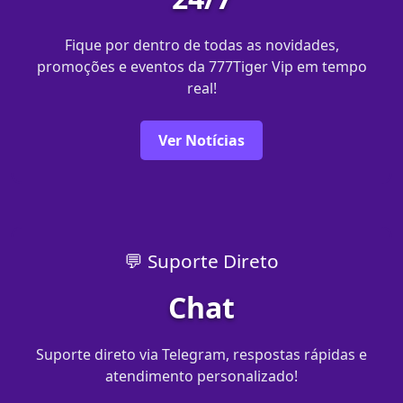
Fique por dentro de todas as novidades,
promoções e eventos da 777Tiger Vip em tempo
real!
Ver Notícias
💬 Suporte Direto
Chat
Suporte direto via Telegram, respostas rápidas e
atendimento personalizado!