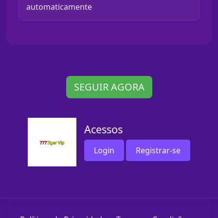
automaticamente
SEGUIR AGORA
Acessos
Login
Registrar-se