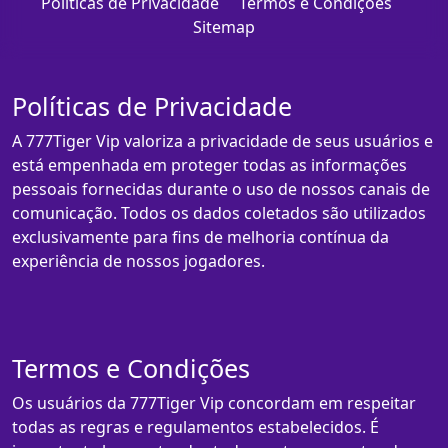
Políticas de Privacidade
Termos e Condições
Sitemap
Políticas de Privacidade
A 777Tiger Vip valoriza a privacidade de seus usuários e
está empenhada em proteger todas as informações
pessoais fornecidas durante o uso de nossos canais de
comunicação. Todos os dados coletados são utilizados
exclusivamente para fins de melhoria contínua da
experiência de nossos jogadores.
Termos e Condições
Os usuários da 777Tiger Vip concordam em respeitar
todas as regras e regulamentos estabelecidos. É